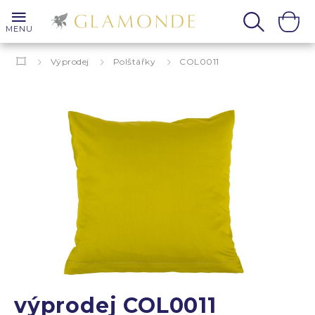
MENU
Výprodej
Polštářky
COL0011
výprodej COL0011