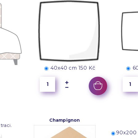
40x40 cm
150 Kč
6
Champignon
raci.
90x200 