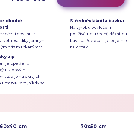
ce dlouhé
Středněvláknitá bavlna
osti
Na výrobu povlečení
ovlečení dosahuje
používáme středněvláknitou
životnosti díky jemným
bavlnu. Povlečení je příjemné
ným přízím utkaným v
na dotek.
é vazbě s hustotou 150
cký zip
palec čtvereční.
ní je opatřeno
ckým zipovým
m. Zip je na okrajích
 ultrazvukem, nikdy se
hne.
60x40 cm
70x50 cm