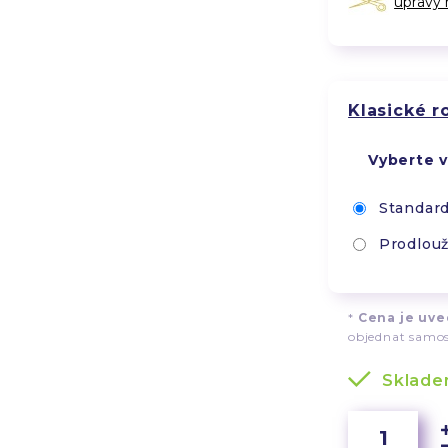
úpravy
Klasické 
Vyberte v
Standard
Prodlouž
*
Cena je uved
objednat samos
Sklad