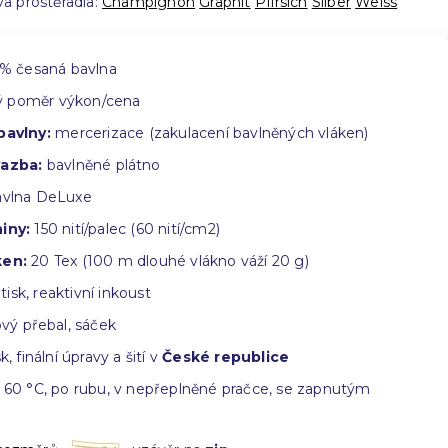
a prostěradla:
Champignon
Graphit
Pfirsich
Silber
Weiss
% česaná bavlna
ý poměr výkon/cena
bavlny:
mercerizace (zakulacení bavlněných vláken)
vazba:
bavlněné plátno
vlna DeLuxe
iny:
150 nití/palec (60 nití/cm2)
ken:
20 Tex (100 m dlouhé vlákno váží 20 g)
 tisk, reaktivní inkoust
vý přebal, sáček
k, finální úpravy a šití v
České republice
60 °C, po rubu, v nepřeplněné pračce, se zapnutým