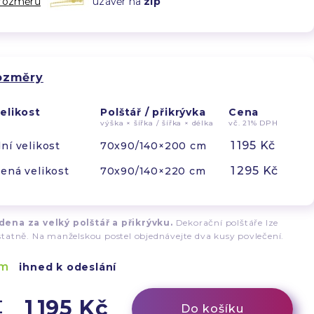
 rozměrů
uzávěr na
zip
rozměry
elikost
Polštář / přikrývka
Cena
výška × šířka / šířka × délka
vč. 21% DPH
1 195 Kč
ní velikost
70x90/140×200 cm
1 295 Kč
ená velikost
70x90/140×220 cm
ena za velký polštář a přikrývku.
Dekorační polštáře lze
tatně. Na manželskou postel objednávejte dva kusy povlečení.
em
ihned k odeslání
1 195 Kč
Do košíku