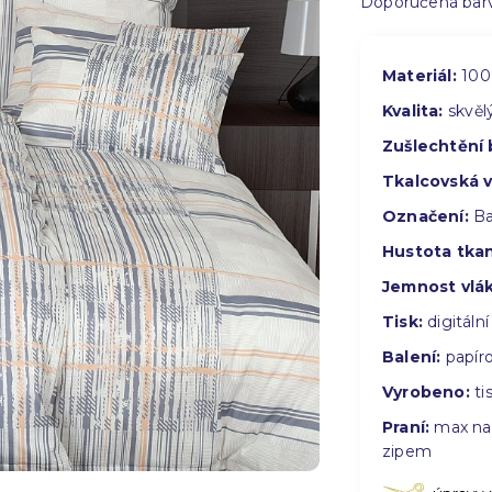
Doporučená barv
Materiál:
100
Kvalita:
skvěl
Zušlechtění 
Tkalcovská 
Označení:
Ba
Hustota tkan
Jemnost vlá
Tisk:
digitální
Balení:
papíro
Vyrobeno:
tis
Praní:
max na 
zipem