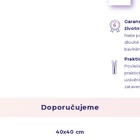
Garan
životn
Naše p
dlouhé 
bavlně
plátnov
Prakti
nití na 
Povleče
prakti
uzávěre
zataven
neroztr
Doporučujeme
40x40 cm