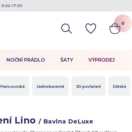
á 9:00-17:00
0
NOČNÍ PRÁDLO
ŠATY
VÝPRODEJ
Francouzské
Jednobarevné
3D povlečení
Dětské
ení Lino
/ Bavlna DeLuxe