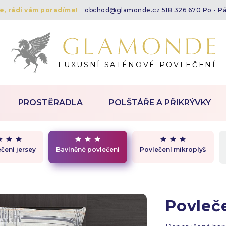
te, rádi vám poradíme!
obchod@glamonde.cz
518 326 670 Po - P
LUXUSNÍ SATÉNOVÉ POVLEČENÍ
PROSTĚRADLA
POLŠTÁŘE A PŘIKRÝVKY
čení jersey
Bavlněné povlečení
Povlečení mikroplyš
Povleč