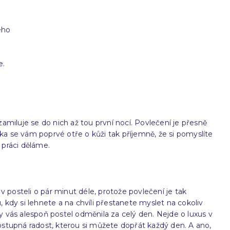
eho
e.
 zamiluje se do nich až tou první nocí. Povlečení je přesně
ka se vám poprvé otře o kůži tak příjemně, že si pomyslíte
 práci děláme.
 posteli o pár minut déle, protože povlečení je tak
kdy si lehnete a na chvíli přestanete myslet na cokoliv
by vás alespoň postel odměnila za celý den. Nejde o luxus v
dostupná radost, kterou si můžete dopřát každý den. A ano,