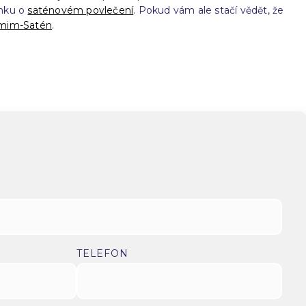
ánku o
saténovém povlečení
. Pokud vám ale stačí vědět, že
mim-Satén
.
TELEFON