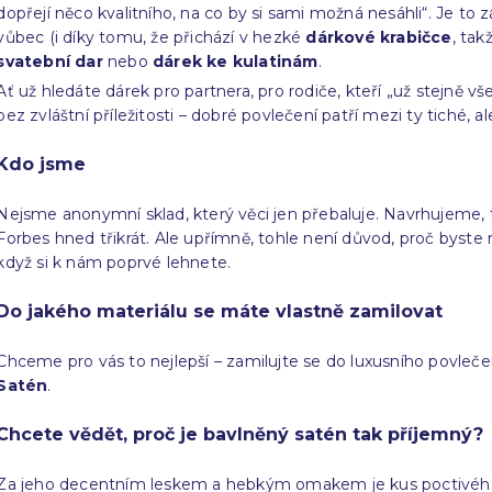
dopřejí něco kvalitního, na co by si sami možná nesáhli“. Je to 
vůbec (i díky tomu, že přichází v hezké
dárkové krabičce
, tak
svatební dar
nebo
dárek ke kulatinám
.
Ať už hledáte dárek pro partnera, pro rodiče, kteří „už stejně v
bez zvláštní příležitosti – dobré povlečení patří mezi ty tiché, a
Kdo jsme
Nejsme anonymní sklad, který věci jen přebaluje. Navrhujeme,
Forbes hned třikrát. Ale upřímně, tohle není důvod, proč byste n
když si k nám poprvé lehnete.
Do jakého materiálu se máte vlastně zamilovat
Chceme pro vás to nejlepší – zamilujte se do luxusního povleč
Satén
.
Chcete vědět, proč je bavlněný satén tak příjemný?
Za jeho decentním leskem a hebkým omakem je kus poctivého ře