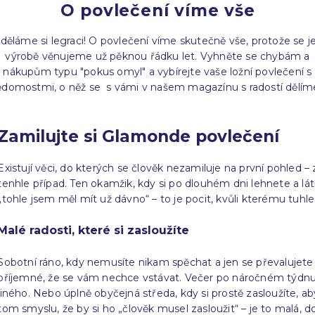
O povlečení víme vše
děláme si legraci! O povlečení víme skutečně vše, protože se j
výrobě věnujeme už pěknou řádku let. Vyhněte se chybám a
nákupům typu "pokus omyl" a vybírejte vaše ložní povlečení s
ědomostmi, o něž se s vámi v našem magazínu s radostí dělím
Zamilujte si Glamonde povlečení
Existují věci, do kterých se člověk nezamiluje na první pohled –
tenhle případ. Ten okamžik, kdy si po dlouhém dni lehnete a lát
„tohle jsem měl mít už dávno“ – to je pocit, kvůli kterému tuhle
Malé radosti, které si zasloužíte
Sobotní ráno, kdy nemusíte nikam spěchat a jen se převalujete v
příjemné, že se vám nechce vstávat. Večer po náročném týdnu, 
jiného. Nebo úplně obyčejná středa, kdy si prostě zasloužíte, a
tom smyslu, že by si ho „člověk musel zasloužit“ – je to malá, 