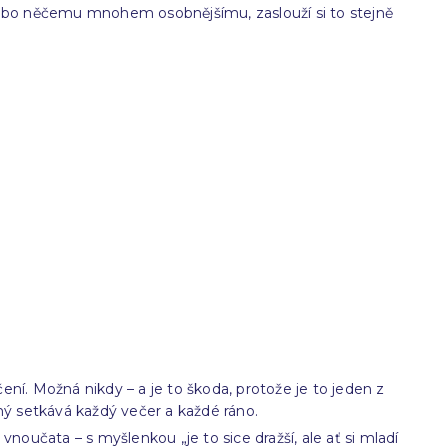
, nebo něčemu mnohem osobnějšímu, zaslouží si to stejně
ní. Možná nikdy – a je to škoda, protože je to jeden z
ný setkává každý večer a každé ráno.
a vnoučata – s myšlenkou „je to sice dražší, ale ať si mladí