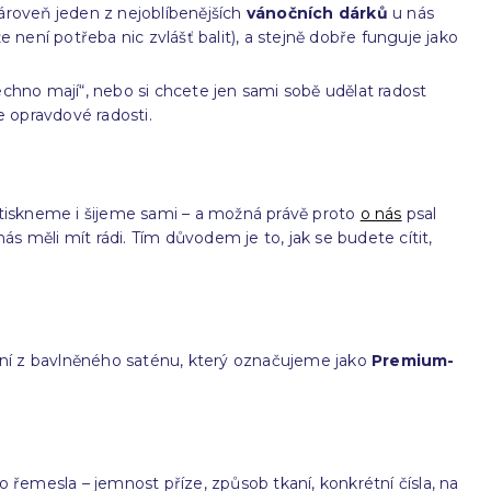
zároveň jeden z nejoblíbenějších
vánočních dárků
u nás
že není potřeba nic zvlášť balit), a stejně dobře funguje jako
šechno mají“, nebo si chcete jen sami sobě udělat radost
le opravdové radosti.
 tiskneme i šijeme sami – a možná právě proto
o nás
psal
ás měli mít rádi. Tím důvodem je to, jak se budete cítit,
ení z bavlněného saténu, který označujeme jako
Premium-
mesla – jemnost příze, způsob tkaní, konkrétní čísla, na