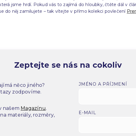
která jsme hrdí. Pokud vás to zajímá do hloubky, čtěte dál v čl
se do něj zamilujete – tak vítejte v přímo kolekci povlečení
Pre
Zeptejte se nás na cokoliv
JMÉNO A PŘÍJMENÍ
jímá něco jiného?
dotazy zodpovíme.
 v našem
Magazínu
.
E-MAIL
a materiály, rozměry,