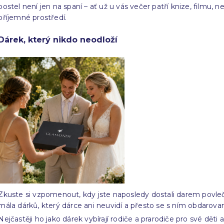
postel není jen na spaní – ať už u vás večer patří knize, filmu
příjemné prostředí.
Dárek, který nikdo neodloží
Zkuste si vzpomenout, kdy jste naposledy dostali darem povleče
mála dárků, který dárce ani neuvidí a přesto se s ním obdarova
Nejčastěji ho jako dárek vybírají rodiče a prarodiče pro své děti 